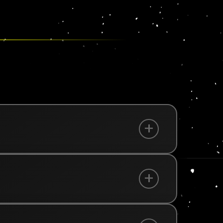
i penggemar Toto Macau dan slot Macau
gel slot 4d hingga berbagai variasi slot
n sistem enkripsi data tingkat tinggi.