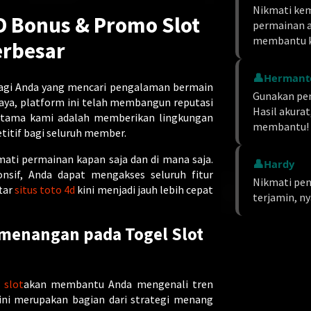
Nikmati kem
D Bonus & Promo Slot
permainan a
membantu k
erbesar
Hermant
bagi Anda yang mencari pengalaman bermain
Gunakan pen
caya, platform ini telah membangun reputasi
Hasil akurat
s utama kami adalah memberikan lingkungan
membantu!
titif bagi seluruh member.
mati permainan kapan saja dan di mana saja.
Hardy
nsif, Anda dapat mengakses seluruh fitur
Nikmati pen
tar
situs toto 4d
kini menjadi jauh lebih cepat
terjamin, n
menangan pada Togel Slot
D
 slot
akan membantu Anda mengenali tren
 ini merupakan bagian dari strategi menang