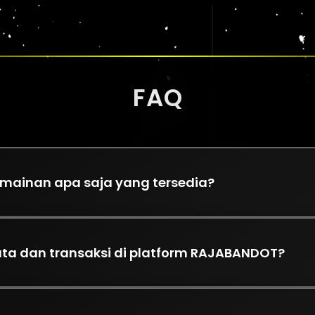
FAQ
rmainan apa saja yang tersedia?
n digital terkemuka yang menjadi destinasi utama bag
akan integrasi permainan yang komprehensif, mulai dari to
a dan transaksi di platform RAJABANDOT?
gi server modern untuk menjamin stabilitas permainan.
DOT memprioritaskan keamanan pemain dengan menerapka