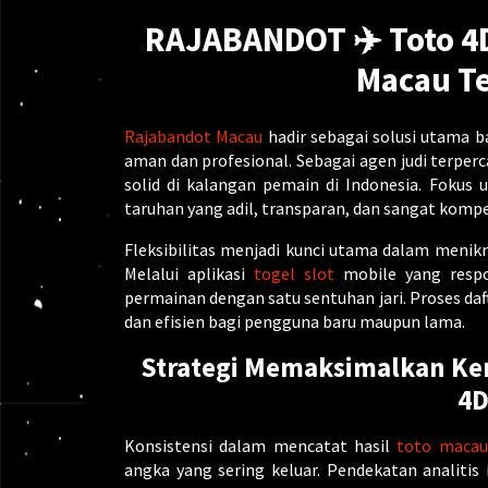
RAJABANDOT ✈️ Toto 4
Macau T
Rajabandot Macau
hadir sebagai solusi utama 
aman dan profesional. Sebagai agen judi terper
solid di kalangan pemain di Indonesia. Foku
taruhan yang adil, transparan, dan sangat kompe
Fleksibilitas menjadi kunci utama dalam menik
Melalui aplikasi
togel slot
mobile yang respo
permainan dengan satu sentuhan jari. Proses daf
dan efisien bagi pengguna baru maupun lama.
Strategi Memaksimalkan Ke
4
Konsistensi dalam mencatat hasil
toto macau
angka yang sering keluar. Pendekatan analitis